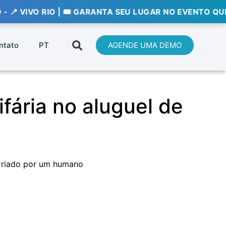
O RIO | 🎟️ GARANTA SEU LUGAR NO EVENTO QUE VAI DEF
ntato
PT
AGENDE UMA DEMO
fária no aluguel de
riado por um humano