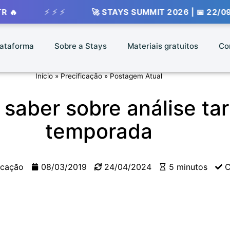
⚡ ⚡ ⚡
🚀 STAYS SUMMIT 2026 | 📅 22/09 - 📍 VIV
lataforma
Sobre a Stays
Materiais gratuitos
Co
Início
»
Precificação
»
Postagem Atual
aber sobre análise tari
temporada
icação
08/03/2019
24/04/2024
5 minutos
C