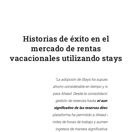
Historias de éxito en el
mercado de rentas
vacacionales utilizando stays
er
“La adopción de Stays ha supuesto un
s
ahorro considerable en tiempo y recursos
para Ahead. Desde la consolidación de la
,
gestión de reservas hasta
el aumento
significativo de las reservas directas
, la
plataforma ha permitido a Ahead ahorrar
o
miles de horas de trabajo y aumentar sus
ingresos de manera significativa. Este