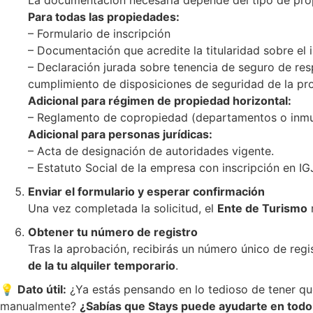
La documentación necesaria depende del tipo de pro
Para todas las propiedades:
– Formulario de inscripción
– Documentación que acredite la titularidad sobre el
– Declaración jurada sobre tenencia de seguro de resp
cumplimiento de disposiciones de seguridad de la pr
Adicional para régimen de propiedad horizontal:
– Reglamento de copropiedad (departamentos o inmu
Adicional para personas jurídicas:
– Acta de designación de autoridades vigente.
– Estatuto Social de la empresa con inscripción en IG
Enviar el formulario y esperar confirmación
Una vez completada la solicitud, el
Ente de Turismo
r
Obtener tu número de registro
Tras la aprobación, recibirás un número único de regi
de la tu alquiler temporario
.
💡
Dato útil:
¿Ya estás pensando en lo tedioso de tener qu
manualmente?
¿Sabías que Stays puede ayudarte en tod