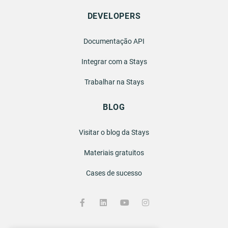
DEVELOPERS
Documentação API
Integrar com a Stays
Trabalhar na Stays
BLOG
Visitar o blog da Stays
Materiais gratuitos
Cases de sucesso
F
L
Y
I
a
i
o
n
c
n
u
s
e
k
t
t