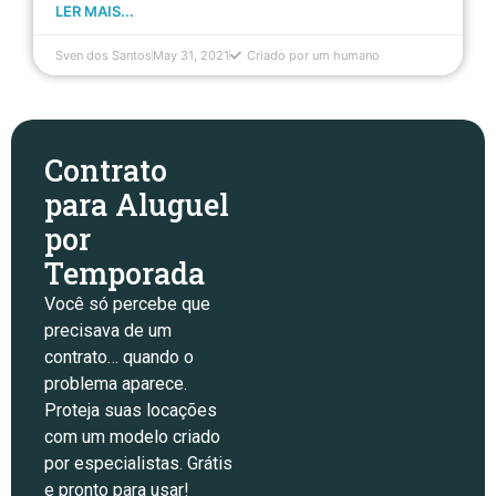
LER MAIS...
Sven dos Santos
May 31, 2021
Criado por um humano
Contrato
para Aluguel
por
Temporada
Você só percebe que
precisava de um
contrato… quando o
problema aparece.
Proteja suas locações
com um modelo criado
por especialistas. Grátis
e pronto para usar!