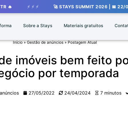
⚡ ⚡ ⚡
🚀 STAYS SUMMIT 2026 | 📅 22/09 - 📍 VIV
aforma
Sobre a Stays
Materiais gratuitos
Conta
Início
»
Gestão de anúncios
»
Postagem Atual
e imóveis bem feito po
egócio por temporada
 anúncios
27/05/2022
24/04/2024
7 minutos