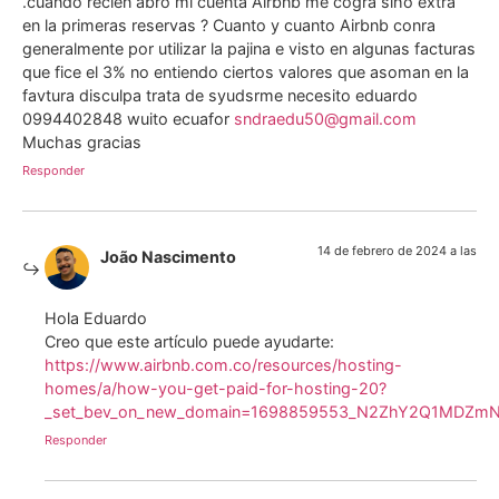
.cuando recien abro mi cuenta Airbnb me cogra slho extra
en la primeras reservas ? Cuanto y cuanto Airbnb conra
generalmente por utilizar la pajina e visto en algunas facturas
que fice el 3% no entiendo ciertos valores que asoman en la
favtura disculpa trata de syudsrme necesito eduardo
0994402848 wuito ecuafor
sndraedu50@gmail.com
Muchas gracias
Responder
14 de febrero de 2024 a las
João Nascimento
Hola Eduardo
Creo que este artículo puede ayudarte:
https://www.airbnb.com.co/resources/hosting-
homes/a/how-you-get-paid-for-hosting-20?
_set_bev_on_new_domain=1698859553_N2ZhY2Q1MDZm
Responder