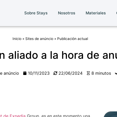
Sobre Stays
Nosotros
Materiales
Inicio
»
Sites de anúncio
»
Publicación actual
 aliado a la hora de an
de anúncio
10/11/2023
22/06/2024
8 minutos
et de Expedia
Group, es en este momento una