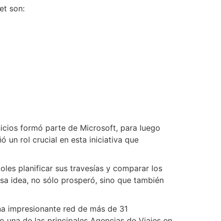
et son:
nicios formó parte de Microsoft, para luego
un rol crucial en esta iniciativa que
doles planificar sus travesías y comparar los
osa idea, no sólo prosperó, sino que también
na impresionante red de más de 31
una de las principales Agencias de Viajes en