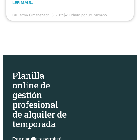
LER MAIS...
Guillermo Giménez
abril 3, 2025
Criado por um humano
Planilla
online de
gestión
profesional
de alquiler de
temporada
Esta plantilla te permitirá