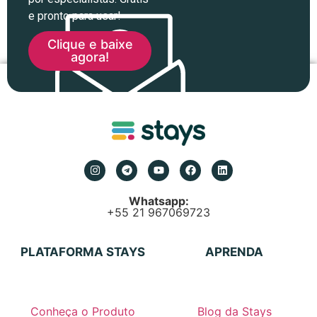
e pronto para usar!
Clique e baixe
agora!
Whatsapp:
+55 21 967069723
PLATAFORMA STAYS
APRENDA
Conheça o Produto
Blog da Stays