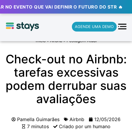
ENTO QUE VAI DEFINIR O FUTURO DO STR 🔥
⚡ ⚡ ⚡
AGENDE UMA DEMO
Início
»
Airbnb
»
Postagem Atual
Check-out no Airbnb:
tarefas excessivas
podem derrubar suas
avaliações
Pamella Guimarães
Airbnb
12/05/2026
7 minutos
Criado por um humano