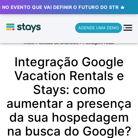
ENTO QUE VAI DEFINIR O FUTURO DO STR 🔥
⚡ ⚡ ⚡
AGENDE UMA DEMO
Início
»
Gestão de anúncios
»
Postagem Atual
Integração Google
Vacation Rentals e
Stays: como
aumentar a presença
da sua hospedagem
na busca do Google?