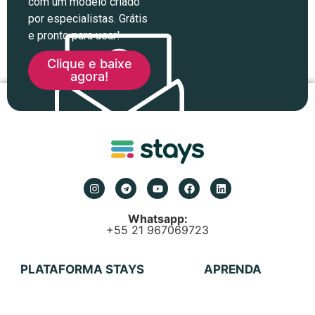
com um modelo criado
por especialistas. Grátis
e pronto para usar!
Clique e baixe
agora!
Whatsapp:
+55 21 967069723
PLATAFORMA STAYS
APRENDA