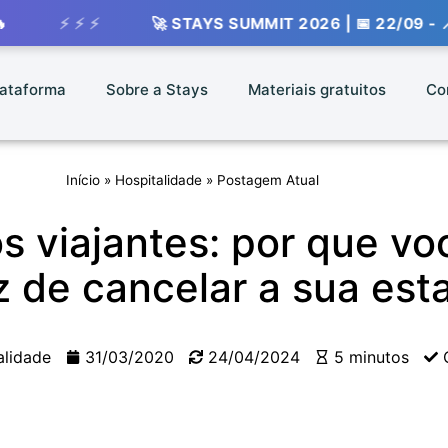
⚡ ⚡
🚀 STAYS SUMMIT 2026 | 📅 22/09 - 📍 VIVO R
lataforma
Sobre a Stays
Materiais gratuitos
Co
Início
»
Hospitalidade
»
Postagem Atual
os viajantes: por que v
 de cancelar a sua est
alidade
31/03/2020
24/04/2024
5 minutos