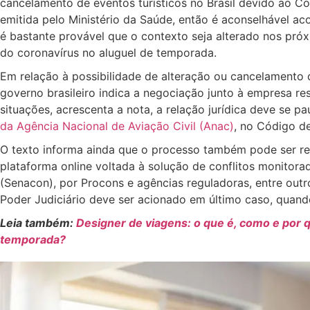
cancelamento de eventos turísticos no Brasil devido ao Co
emitida pelo Ministério da Saúde, então é aconselhável ac
é bastante provável que o contexto seja alterado nos pr
do coronavírus no aluguel de temporada.
Em relação à possibilidade de alteração ou cancelamento
governo brasileiro indica a negociação junto à empresa r
situações, acrescenta a nota, a relação jurídica deve se pa
da Agência Nacional de Aviação Civil (Anac)
, no Código d
O texto informa ainda que o processo também pode ser re
plataforma online voltada à solução de conflitos monitor
(Senacon), por Procons e agências reguladoras, entre out
Poder Judiciário deve ser acionado em último caso, quand
Leia também:
Designer de viagens: o que é, como e por q
temporada?