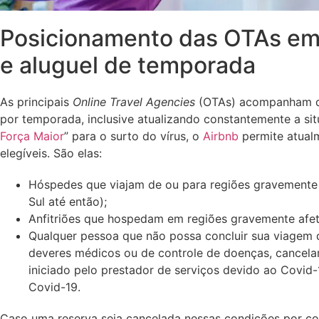
Posicionamento das OTAs em 
e aluguel de temporada
As principais
Online Travel Agencies
(OTAs) acompanham de
por temporada, inclusive atualizando constantemente a sit
Força Maior
” para o surto do vírus, o
Airbnb
permite atual
elegíveis. São elas:
Hóspedes que viajam de ou para regiões gravemente af
Sul até então);
Anfitriões que hospedam em regiões gravemente afe
Qualquer pessoa que não possa concluir sua viagem de
deveres médicos ou de controle de doenças, cancela
iniciado pelo prestador de serviços devido ao Covid
Covid-19.
Caso uma reserva seja cancelada nessas condições por con