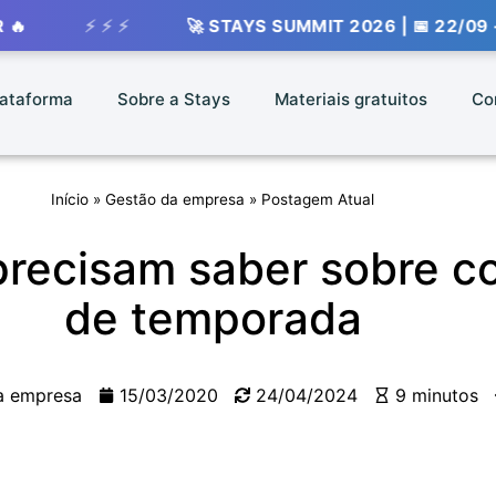
⚡ ⚡
🚀 STAYS SUMMIT 2026 | 📅 22/09 - 📍 VIVO R
lataforma
Sobre a Stays
Materiais gratuitos
Co
Início
»
Gestão da empresa
»
Postagem Atual
precisam saber sobre co
de temporada
a empresa
15/03/2020
24/04/2024
9 minutos