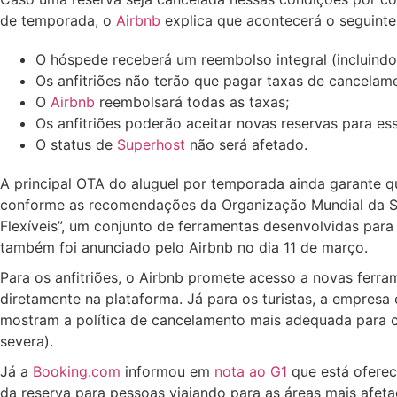
de temporada, o
Airbnb
explica que acontecerá o seguinte
O hóspede receberá um reembolso integral (incluindo 
Os anfitriões não terão que pagar taxas de cancelam
O
Airbnb
reembolsará todas as taxas;
Os anfitriões poderão aceitar novas reservas para es
O status de
Superhost
não será afetado.
A principal OTA do aluguel por temporada ainda garante q
conforme as recomendações da Organização Mundial da S
Flexíveis”, um conjunto de ferramentas desenvolvidas para
também foi anunciado pelo Airbnb no dia 11 de março.
Para os anfitriões, o Airbnb promete acesso a novas ferra
diretamente na plataforma. Já para os turistas, a empresa 
mostram a política de cancelamento mais adequada para ca
severa).
Já a
Booking.com
informou em
nota ao G1
que está oferec
da reserva para pessoas viajando para as áreas mais afet