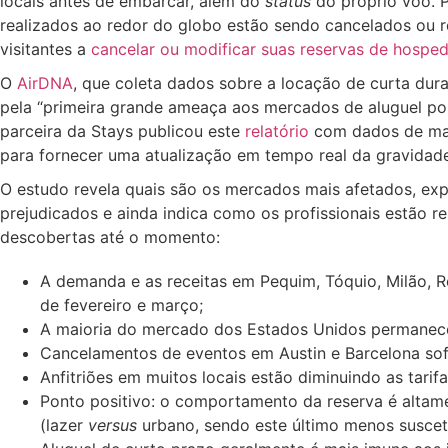
locais antes de embarcar, além do
status
do próprio voo. 
realizados ao redor do globo estão sendo cancelados ou 
visitantes a
cancelar ou modificar suas reservas de hosp
O
AirDNA
, que coleta dados sobre a locação de curta dur
pela “primeira grande ameaça aos mercados de aluguel p
parceira da Stays publicou este
relatório
com dados de mai
para fornecer uma atualização em tempo real da gravidad
O estudo revela quais são os mercados mais afetados, exp
prejudicados e ainda indica como os profissionais estão re
descobertas até o momento:
A demanda e as receitas em Pequim, Tóquio, Milão, R
de fevereiro e março;
A maioria do mercado dos Estados Unidos permanece 
Cancelamentos de eventos em Austin e Barcelona sof
Anfitriões em muitos locais estão diminuindo as tarifa
Ponto positivo: o comportamento da reserva é altame
(lazer
versus
urbano, sendo este último menos suscetív