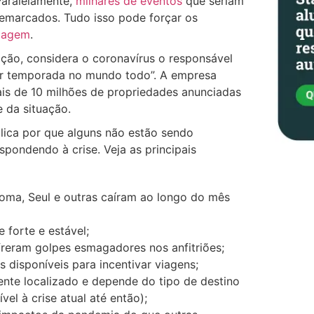
Paralelamente,
milhares de eventos
que seriam
remarcados. Tudo isso pode forçar os
edagem
.
ação, considera o coronavírus o responsável
or temporada no mundo todo”. A empresa
s de 10 milhões de propriedades anunciadas
e da situação.
lica por que alguns não estão sendo
spondendo à crise. Veja as principais
oma, Seul e outras caíram ao longo do mês
forte e estável;
reram golpes esmagadores nos anfitriões;
s disponíveis para incentivar viagens;
nte localizado e depende do tipo de destino
el à crise atual até então);