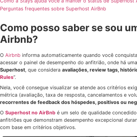
Como a Stays ajuda você a manter o status de Superhost 
Perguntas frequentes sobre Superhost AirBnb
Como posso saber se sou u
Airbnb?
O
Airbnb
informa automaticamente quando você conquista o
acessar o painel de desempenho do anfitrião, onde há um
Superhost
, que considera
avaliações, review tags, histór
Rules
”.
Nela, você consegue visualizar se atende aos critérios e
métrica (avaliação, taxa de resposta, cancelamentos e vo
recorrentes de feedback dos hóspedes, positivos ou neg
O
Superhost no AirBnb
é um selo de qualidade concedido
anfitriões que demonstram desempenho excepcional duran
com base em critérios objetivos.