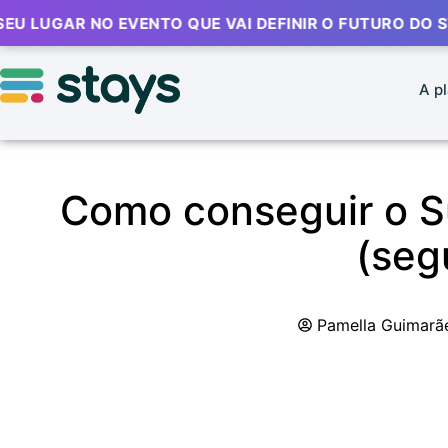
 NO EVENTO QUE VAI DEFINIR O FUTURO DO STR 🔥
⚡
A p
Como conseguir o S
(segu
Pamella Guimarã