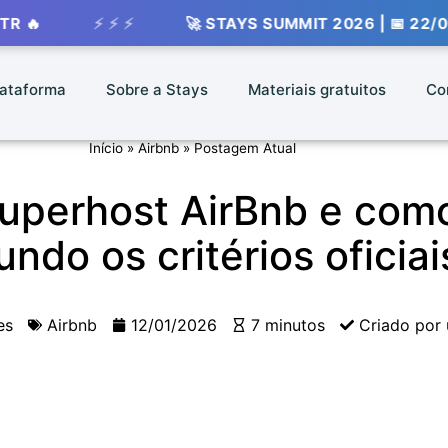
 ⚡ ⚡
🚀 STAYS SUMMIT 2026 | 📅 22/09 - 📍 VIVO 
lataforma
Sobre a Stays
Materiais gratuitos
Co
Início
»
Airbnb
»
Postagem Atual
uperhost AirBnb e como
ndo os critérios oficiai
es
Airbnb
12/01/2026
7 minutos
Criado por