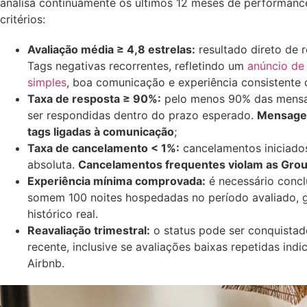
analisa continuamente os últimos 12 meses de performanc
critérios:
Avaliação média ≥ 4,8 estrelas:
resultado direto de 
Tags negativas recorrentes, refletindo um
anúncio de
simples
, boa comunicação e experiência consistente 
Taxa de resposta ≥ 90%:
pelo menos 90% das mensa
ser respondidas dentro do prazo esperado.
Mensagen
tags ligadas à comunicação
;
Taxa de cancelamento < 1%:
cancelamentos iniciados
absoluta.
Cancelamentos frequentes violam as Gro
Experiência mínima comprovada:
é necessário concl
somem 100 noites hospedadas no período avaliado, g
histórico real.
Reavaliação trimestral:
o status pode ser conquista
recente, inclusive se avaliações baixas repetidas in
Airbnb.