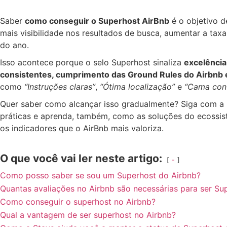
Saber
como conseguir o Superhost AirBnb
é o objetivo d
mais visibilidade nos resultados de busca, aumentar a tax
do ano.
Isso acontece porque o selo Superhost sinaliza
excelência
consistentes, cumprimento das Ground Rules do Airbnb e
como
“Instruções claras”
,
“Ótima localização”
e
“Cama conf
Quer saber como alcançar isso gradualmente? Siga com a l
práticas e aprenda, também, como as soluções do ecossi
os indicadores que o AirBnb mais valoriza.
O que você vai ler neste artigo:
-
Como posso saber se sou um Superhost do Airbnb?
Quantas avaliações no Airbnb são necessárias para ser Su
Como conseguir o superhost no Airbnb?
Qual a vantagem de ser superhost no Airbnb?