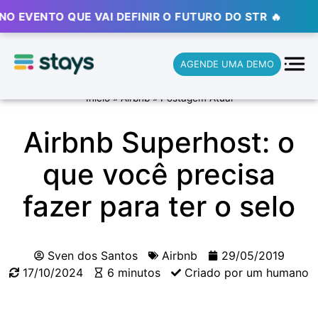
NTO QUE VAI DEFINIR O FUTURO DO STR 🔥
⚡ ⚡ ⚡
AGENDE UMA DEMO
Início
»
Airbnb
»
Postagem Atual
Airbnb Superhost: o
que você precisa
fazer para ter o selo
Sven dos Santos
Airbnb
29/05/2019
17/10/2024
6 minutos
Criado por um humano