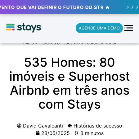
 VAI DEFINIR O FUTURO DO STR 🔥
⚡ ⚡ ⚡
🚀 ST
AGENDE UMA DEMO
Início
»
Histórias de sucesso
»
Postagem Atual
535 Homes: 80
imóveis e Superhost
Airbnb em três anos
com Stays
David Cavalcanti
Histórias de sucesso
28/05/2025
8 minutos