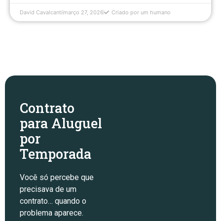
David Cavalcanti
março 27, 2026
Criado por um humano
Contrato
para Aluguel
por
Temporada
Você só percebe que
precisava de um
contrato… quando o
problema aparece.